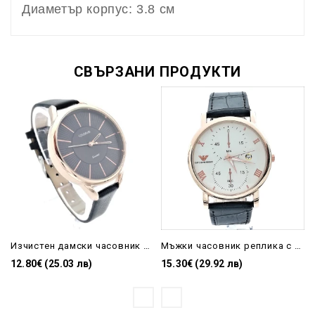
Диаметър корпус: 3.8 см
СВЪРЗАНИ ПРОДУКТИ
Изчистен дамски часовник с голям циферблат в черен цвят
Мъжки часовник реплика с черна кожена каишка и златист корпус
12.80€ (25.03 лв)
15.30€ (29.92 лв)