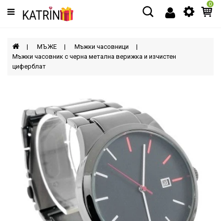
0
Категории
МЪЖЕ
МЪЖЕ
Мъжки часовници
Мъжки часовник с черна метална верижка и изчистен
циферблат
ЖЕНИ
ДЕЦА
АКСЕСОАРИ