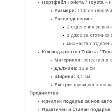
Портфейл Тойота / Toyota
– и
Размери:
11,5 см (височи
Разпределение:
2 отделения за кни
1 джоб за стотинки
множество отделени
Ключодържател Тойота / Toy
Материали:
естествена к
Дължина:
10,9 см
Ширина:
3,1 см
Екстри:
функционален кар
Предимства:
Идеален
подарък за нов авт
Практичен и стилен подарък