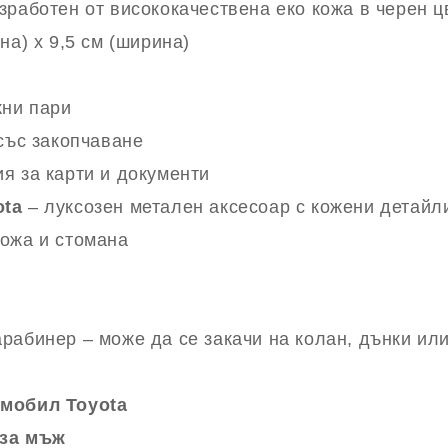
зработен от висококачествена еко кожа в черен ц
на) х 9,5 см (ширина)
жни пари
 със закопчаване
я за карти и документи
ota
– луксозен метален аксесоар с кожени детайли
ожа и стомана
абинер – може да се закачи на колан, дънки или
омобил Toyota
 за мъж