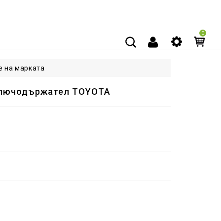
0
е на марката
Ключодържател TOYOTA