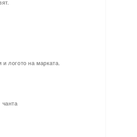
вят.
 и логото на марката.
 чанта