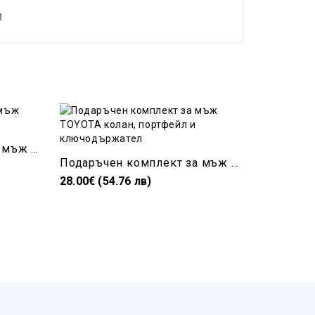
и
Аксесоари за подарък на мъж Ситроен
Подаръчен комплект за мъж TOYOTA колан, портфейл и ключодържател
30.60€ (5
28.00€ (54.76 лв)