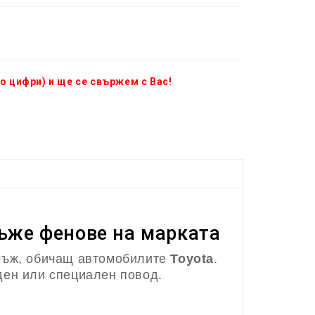
о цифри) и ще се свържем с Вас!
мъже фенове на марката
 мъж, обичащ автомобилите
Toyota
.
ден или специален повод.