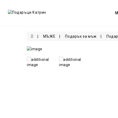
МЪЖЕ
Подарък за мъж
Подар