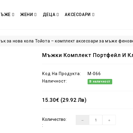
МЪЖЕ
ЖЕНИ
ДЕЦА
АКСЕСОАРИ
ък за нова кола Тойота – комплект аксесоари за мъже фенов
Мъжки Комплект Портфейл И 
Код На Продукта:
M-066
Наличност:
В наличност
15.30€ (29.92 Лв)
Количество:
: