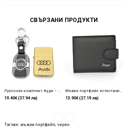
СВЪРЗАНИ ПРОДУКТИ
Луксозен комплект Ауди – Запалка с джет пламък и кожен ключодържател, златист метал
Мъжки портфейл естествена кожа изчистен
19.40€ (37.94 лв)
13.90€ (27.19 лв)
Тагове:
мъжки портфейл
,
черен