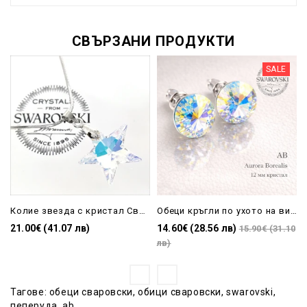
СВЪРЗАНИ ПРОДУКТИ
SALE
Колие звезда с кристал Сваровски
Обеци кръгли по ухото на винт RIVOLI с кристали Swarovski-AB
21.00€ (41.07 лв)
14.60€ (28.56 лв)
15.90€ (31.10
лв)
Тагове:
обеци сваровски
,
обици сваровски
,
swarovski
,
пеперуда
,
ab