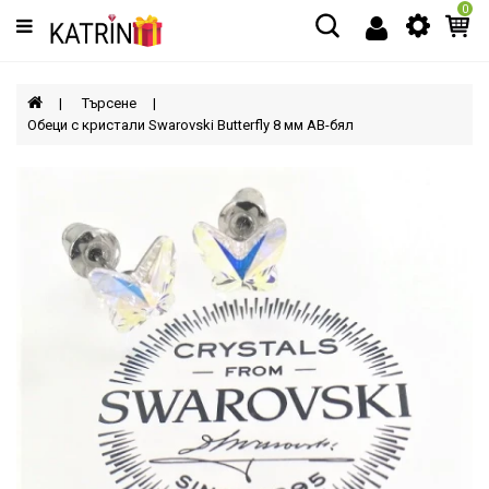
0
Категории
МЪЖЕ
Търсене
Обеци с кристали Swarovski Butterfly 8 мм AB-бял
ЖЕНИ
ДЕЦА
АКСЕСОАРИ