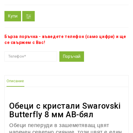
Купи
Бърза поръчка - въведете телефон (само цифри) и ще
се свържем с Вас!
Поръчай
Описание
Обеци с кристали Swarovski
Butterfly 8 мм AB-бял
Обеци пеперуди в зашеметяващ цвят
наречен северно сияние, този цвят е един