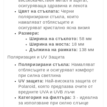
висококачествен метал и ацетат,
осигуряваща здравина и лекота
Цвят на стъклата:
Черни
поляризирани стъкла, които
намаляват отблясъците и
осигуряват кристално ясна визия
Размери:
Ширина на стъклото:
58 мм
Ширина на моста:
18 мм
Дължина на рамката:
138 мм
Поляризация и UV Защита
Поляризирани стъкла:
Намаляват
отблясъците и осигуряват комфорт
при силна светлина
UV защита:
Най-високата защита от
Polaroid, която предпазва очите от
вредните UVA и UVB лъчи
Категория на филтъра:
3 - идеална
за използване при силно слънце