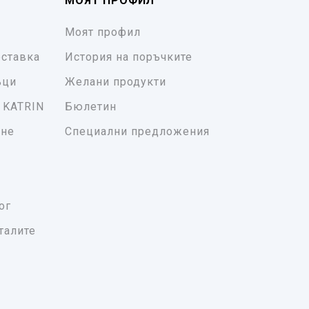
МОЯТ ПРОФИЛ
Моят профил
ставка
История на поръчките
ъци
Желани продукти
 KATRIN
Бюлетин
ане
Специални предложения
ог
талите