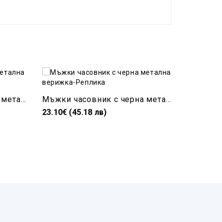
Хубав мъжки часовник с метална верижка
Мъжки часовник с черна метална верижка-Реплика
23.10€ (45.18 лв)
20.10€ (3