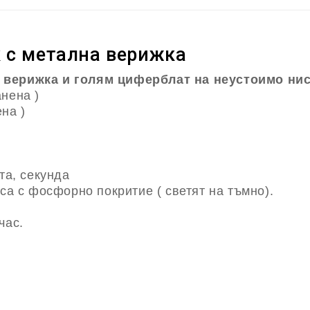
 с метална верижка
 верижка и голям циферблат на неустоимо нис
анена )
ена )
та, секунда
е са с фосфорно покритие
( светят на тъмно).
час.