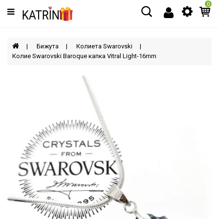
0
Категории
МЪЖЕ
Бижута
Колиета Swarovski
Колие Swarovski Baroque капка Vitral Light-16mm
ЖЕНИ
ДЕЦА
АКСЕСОАРИ