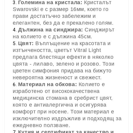
Големина на кристала:
Кристалът
Swarovski е с размер 16мм, което го
прави достатъчно забележим и
елегантен, без да е прекалено голям.
Дължина на синджира:
Синджирът
на колието е с дължина 45см.
Цвят:
Въплъщение на красотата и
изтънчеността, цветът Vitral Light
предлага блестящи ефекти в няколко
цвята - лилаво, зелено и розово. Този
цветен симфония придава на бижуто
невероятна жизненост и свежест.
Материал на обкова:
Колието е
изработено от висококачествена
медицинска стомана в сребрист цвят,
която е антиалергична и осигурява
комфорт при носене. Този материал е
изключително издръжлив и подходящ за
ежедневно ползване.
Кутия и сертификат за качество и