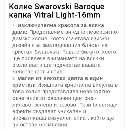
Колие Swarovski Baroque
капка Vitral Light-16mm
Изключителна красота за всяка
дама:
Представяме ви едно невероятно
дамско колие, което съчетава изискан
дизайн със завладяващия блясък на
кристал Swarovski. Това е бижуто, което
ще привлече вниманието на всички
около вас и ще подчертае вашата
женственост и стил.
Магия от няколко цвята в един
кристал:
Изящната кристална висулка в
това колие представлява невероятно
съчетание от различни цветове -
лилаво, зелено и розово. Тези блестящи
ефекти създават уникален и
впечатляващ визуален опиат, който ще
ви остави безмълвни.