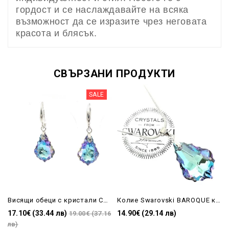
гордост и се наслаждавайте на всяка
възможност да се изразите чрез неговата
красота и блясък.
СВЪРЗАНИ ПРОДУКТИ
SALE
Висящи обеци с кристали Сваровски Bqroque-Vitral Light
Колие Swarovski BAROQUE капка Vitral Light-22mm
17.10€ (33.44 лв)
14.90€ (29.14 лв)
19.00€ (37.16
лв)