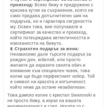
произход:
Всяко бижу е придружено с
красива кутия за съхранение, която не
само придава допълнителен шик на
подаръка, но и гарантира сигурността
му. Освен това, вие получавате и
сертификат за качество и произход,
който потвърждава автентичността и
изискаността на бижуто.
Страхотен подарък за жена:
Независимо дали търсите подарък за
рожден ден, юбилей, или просто
желаете да изразите своята обич и
внимание към специален човек, това
колие ще бъде перфектният избор. Той
е символ на красота и изтънченост,
който няма да остане незабелязан.
Това дамско колие с кристал Swarovski е
не просто бижу, а израз на вашата
индивидуалност и стил. Носете го с