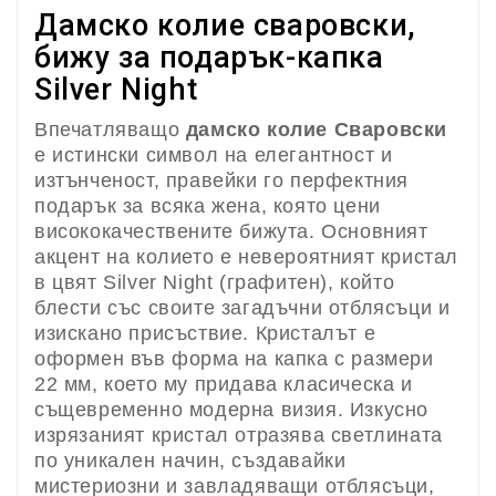
Дамско колие сваровски,
бижу за подарък-капка
Silver Night
Впечатляващо
дамско колие Сваровски
е истински символ на елегантност и
изтънченост, правейки го перфектния
подарък за всяка жена, която цени
висококачествените бижута. Основният
акцент на колието е невероятният кристал
в цвят Silver Night (графитен), който
блести със своите загадъчни отблясъци и
изискано присъствие. Кристалът е
оформен във форма на капка с размери
22 мм, което му придава класическа и
същевременно модерна визия. Изкусно
изрязаният кристал отразява светлината
по уникален начин, създавайки
мистериозни и завладяващи отблясъци,