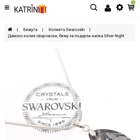
0
Категории
МЪЖЕ
Бижута
Колиета Swarovski
Дамско колие сваровски, бижу за подарък-капка Silver Night
ЖЕНИ
ДЕЦА
АКСЕСОАРИ