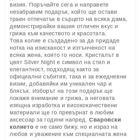
визия. Поръчайте сега и направете
незабравим подарък, който ще остави
траен отпечатък в сърцето на всяка дама,
демонстрирайки вашия отличен вкус и
грижа към качеството и красотата.
Това колие е създадено за да придаде
нотка на изисканост и изтънченост на
всяка жена, която го носи. Кристалът в
цвят Silver Night е символ на стил и
елегантност, подходящ както за
официални събития, така и за ежедневни
визии, добавяйки им уникален чар и
блясък. Изборът на този подарък ще
покаже внимание и грижа, а неговата
изящна изработка и висококачествени
материали ще го превърнат в любим
аксесоар за години напред.
Сваровски
колието
е не само бижу, но и израз на
любов и уважение към специалната жена