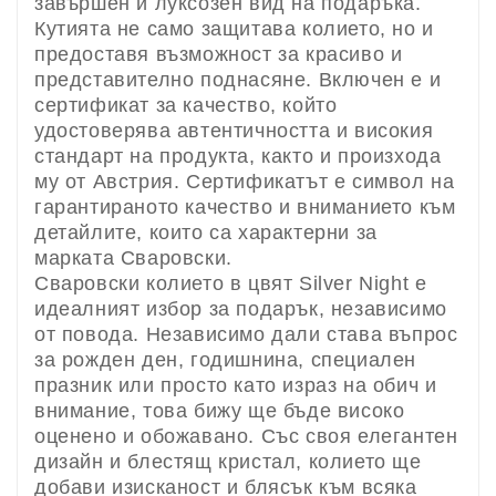
завършен и луксозен вид на подаръка.
Кутията не само защитава колието, но и
предоставя възможност за красиво и
представително поднасяне. Включен е и
сертификат за качество, който
удостоверява автентичността и високия
стандарт на продукта, както и произхода
му от Австрия. Сертификатът е символ на
гарантираното качество и вниманието към
детайлите, които са характерни за
марката Сваровски.
Сваровски колието в цвят Silver Night е
идеалният избор за подарък, независимо
от повода. Независимо дали става въпрос
за рожден ден, годишнина, специален
празник или просто като израз на обич и
внимание, това бижу ще бъде високо
оценено и обожавано. Със своя елегантен
дизайн и блестящ кристал, колието ще
добави изисканост и блясък към всяка