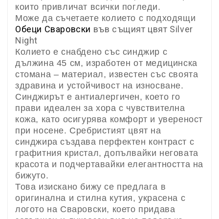
които привличат всички погледи.
Може да съчетаете колието с подходящи
Обеци Сваровски
във същият цвят Silver
Night
Колието е снабдено със синджир с
дължина 45 см, изработен от медицинска
стомана – материал, известен със своята
здравина и устойчивост на износване.
Синджирът е антиалергичен, което го
прави идеален за хора с чувствителна
кожа, като осигурява комфорт и увереност
при носене. Сребристият цвят на
синджира създава перфектен контраст с
графитния кристал, допълвайки неговата
красота и подчертавайки елегантността на
бижуто.
Това изискано бижу се предлага в
оригинална и стилна кутия, украсена с
логото на Сваровски, което придава